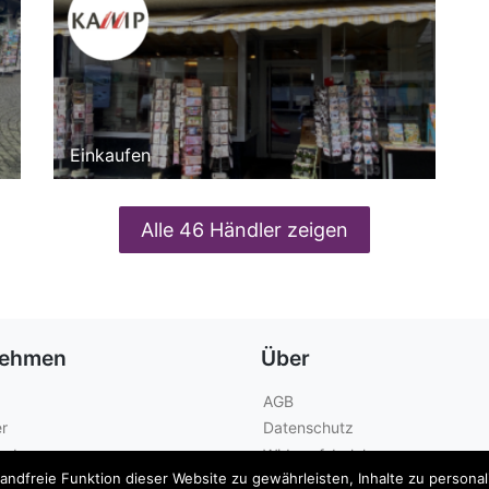
Einkaufen
Alle 46 Händler zeigen
nehmen
Über
AGB
r
Datenschutz
geber
Widerrufsbelehrung
dfreie Funktion dieser Website zu gewährleisten, Inhalte zu personalis
Kontakt