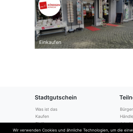
Einkaufen
Stadtgutschein
Teil
Was ist das
Bürger
Kaufen
Händle
Einlösen
Arbeit
Wir verwenden Cookies und ähnliche Technologien, um die einwan
Guthabenabfrage
Städte