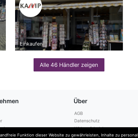
Einkaufen
Alle 46 Händler zeigen
nehmen
Über
AGB
r
Datenschutz
geber
Widerrufsbelehrung
dfreie Funktion dieser Website zu gewährleisten, Inhalte zu personalis
Kontakt