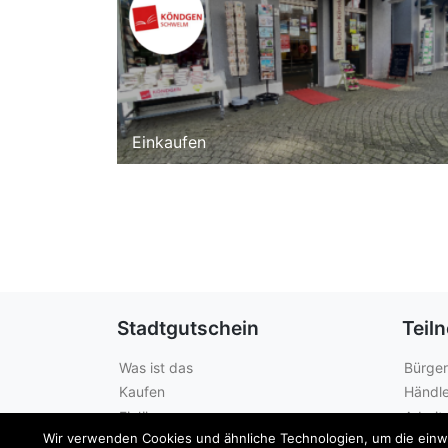
Einkaufen
Stadtgutschein
Teil
Was ist das
Bürger
Kaufen
Händle
Einlösen
Arbeit
Wir verwenden Cookies und ähnliche Technologien, um die einwan
Guthabenabfrage
Städte