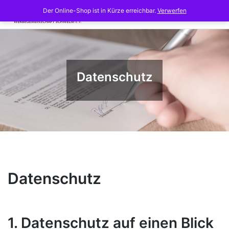
Skip
Der Online-Shop ist in Kürze erreichbar.
Verwerfen
to
content
Datenschutz
Datenschutz
1. Datenschutz auf einen Blick