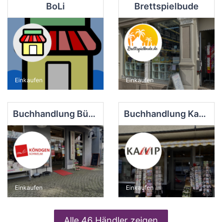
BoLi
Brettspielbude
Einkaufen
Einkaufen
Buchhandlung Bücher Köndgen
Buchhandlung Kamp Inh. Jeannette Schida
Einkaufen
Einkaufen
Alle 46 Händler zeigen