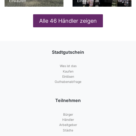
Einkaufen
Einkaufen
Alle 46 Händler zeigen
Stadtgutschein
Was ist das
Kaufen
Einlösen
Guthabenabfrage
Teilnehmen
Bürger
Händler
Arbeitgeber
Städte